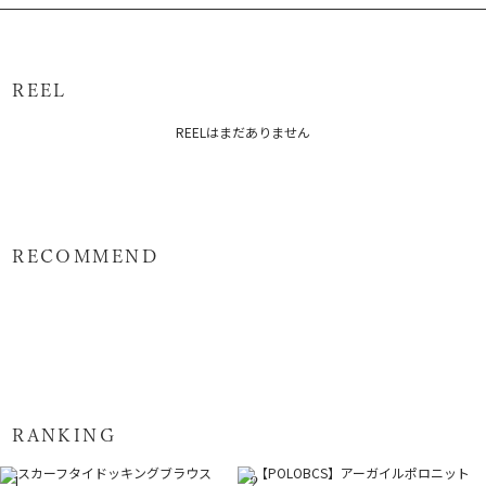
ンナ
体]57cm
体]32cm
体]32cm
ー]39
[本体]ポリエステル100% 別布:ポリエステル100％[インナー]ポリ
ー]82cm
エステル95％ ポリウレタン5％
サイズガイド
原産国：中国
REEL
メーカー品番：6525404002
REELはまだありません
カテゴリー：
トップス
シャツ・ブラウス
RECOMMEND
RANKING
1
2