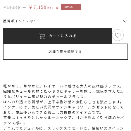
￥7,150
￥14,300
→
50%OFF
(tax in)
獲得ポイント 71pt
カートに入れる
値
RUNWAY Passport
ポイント
下げ通
旧 MS PASSPORTポイント
店舗在庫を確認する
知を受
71
ポイント獲得
け取る
ポイントについて
軽やかに、華やかに。レイヤードで魅せる大人の抜け感ブラウス。
（お気
繊細なチュール素材にたっぷりとギャザーを施し、空気を含んだよ
うなボリューム感が魅力のチュールブラウス。
に入り
ほんのり透ける質感が、上品な抜け感と女性らしさを演出します。
インナーには、美しい光沢のサテンキャミソールがセットになって
おり、単品使いもできる着回し力抜群のアイテムです。
登録）
首元はすっきりとしたクルーネックで、甘さを程よく引き締めたバ
ランス感に。
デニムでカジュアルに、スラックスでモードに、幅広いスタイリン