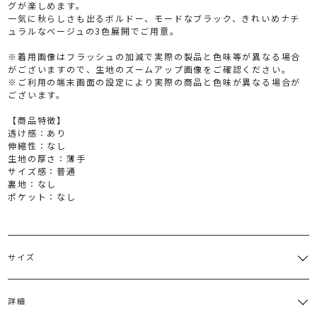
グが楽しめます。
一気に秋らしさも出るボルドー、モードなブラック、きれいめナチ
ュラルなベージュの3色展開でご用意。
※着用画像はフラッシュの加減で実際の製品と色味等が異なる場合
がございますので、生地のズームアップ画像をご確認ください。
※ご利用の端末画面の設定により実際の商品と色味が異なる場合が
ございます。
【商品特徴】
透け感：あり
伸縮性：なし
生地の厚さ：薄手
サイズ感：普通
裏地：なし
ポケット：なし
サイズ
サイズ
バスト
着丈
袖丈
肩幅
総丈
詳細
[本
体]82cm[イ
[本
[本
[本
[イン
M