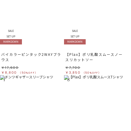
SALE
SALE
SET UP
SET UP
MARKDOWN
MARKDOWN
バイカラーピンタック2WAYブラ
【Plax】ポリ乳酸スムースノー
ウス
スリカットソー
￥17,600
￥7,700
￥8,800
￥3,850
（50%OFF）
（50%OFF）
7
8