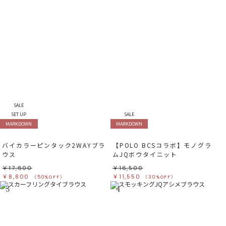
SALE
SET UP
SALE
MARKDOWN
MARKDOWN
バイカラーピンタック2WAYブラ
【POLO BCSコラボ】モノグラ
ウス
ムJQボウタイニット
￥17,600
￥16,500
￥8,800
￥11,550
（50%OFF）
（30%OFF）
3
4