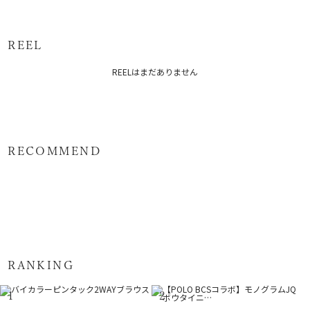
サイズガイド
原産国：中国
REEL
メーカー品番：6525426002
REELはまだありません
カテゴリー：
トップス
ニット
RECOMMEND
RANKING
1
2