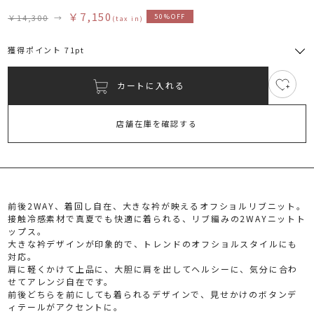
￥7,150
￥14,300
→
50%OFF
(tax in)
獲得ポイント 71pt
カートに入れる
4
RUNWAY Passport
ポイント
旧 MS PASSPORTポイント
店舗在庫を確認する
71
ポイント獲得
ポイントについて
前後2WAY、着回し自在、大きな衿が映えるオフショルリブニット。
接触冷感素材で真夏でも快適に着られる、リブ編みの2WAYニットト
ップス。
大きな衿デザインが印象的で、トレンドのオフショルスタイルにも
対応。
肩に軽くかけて上品に、大胆に肩を出してヘルシーに、気分に合わ
せてアレンジ自在です。
前後どちらを前にしても着られるデザインで、見せかけのボタンデ
ィテールがアクセントに。