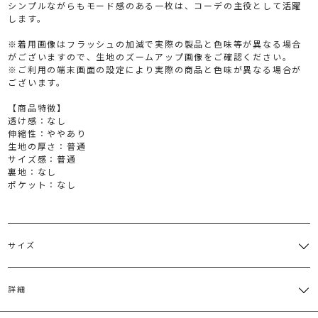
シンプルながらもモード感のある一枚は、コーデの主役として活躍
します。
※着用画像はフラッシュの加減で実際の製品と色味等が異なる場合
がございますので、生地のズームアップ画像をご確認ください。
※ご利用の端末画面の設定により実際の商品と色味が異なる場合が
ございます。
【商品特徴】
透け感：なし
伸縮性：ややあり
生地の厚さ：普通
サイズ感：普通
裏地：なし
ポケット：なし
サイズ
サイズ
バスト
裄丈
総丈
重さ
詳細
M
66cm～
37cm～
49cm
約264g
レーヨン52％ ナイロン30％ ポリエステル18％