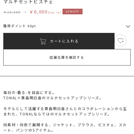
マルチセットビスチェ
￥6,600
￥16,500
→
60%OFF
(tax in)
獲得ポイント 66pt
カートに入れる
5
RUNWAY Passport
ポイント
旧 MS PASSPORTポイント
店舗在庫を確認する
66
ポイント獲得
ポイントについて
毎日の-着る-を自由にする。
TONAL×貴島明日香のマルチセットアップシリーズ。
モデルとして活躍する貴島明日香さんとのコラボレーションから生
まれた、TONALならではのマルチセットアップシリーズ。
同素材・同色で展開する、ジャケット、ブラウス、ビスチェ、スカ
ート、パンツの5アイテム。