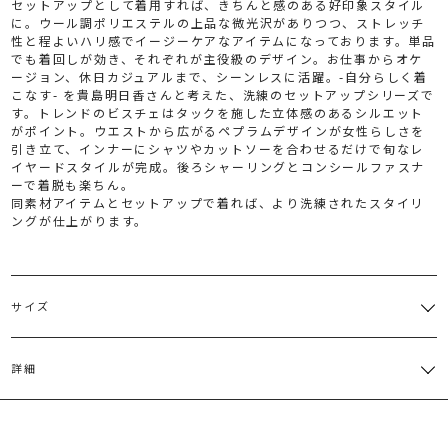
セットアップとして着用すれば、きちんと感のある好印象スタイル
に。ウール調ポリエステルの上品な微光沢がありつつ、ストレッチ
性と程よいハリ感でイージーケアなアイテムになっております。単品
でも着回しが効き、それぞれが主役級のデザイン。お仕事からオケ
ージョン、休日カジュアルまで、シーンレスに活躍。-自分らしく着
こなす- を貴島明日香さんと考えた、洗練のセットアップシリーズで
す。トレンドのビスチェはタックを施した立体感のあるシルエット
がポイント。ウエストから広がるペプラムデザインが女性らしさを
引き立て、インナーにシャツやカットソーを合わせるだけで旬なレ
イヤードスタイルが完成。後ろシャーリングとコンシールファスナ
ーで着脱も楽ちん。
同素材アイテムとセットアップで着れば、より洗練されたスタイリ
ングが仕上がります。
サイズ
サイズ
バスト
着丈
その他
詳細
肩紐取り外し可能、後ろ中心
M
77cm
83cm
ゴム仕様
本体：ポリエステル100%
サイズガイド
原産国：日本