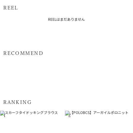
REEL
メーカー品番：6525501002
REELはまだありません
カテゴリー：
トップス
シャツ・ブラウス
RECOMMEND
RANKING
1
2