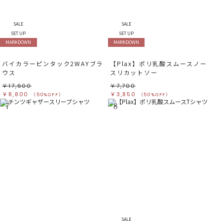
SALE
SALE
SET UP
SET UP
MARKDOWN
MARKDOWN
バイカラーピンタック2WAYブラ
【Plax】ポリ乳酸スムースノー
ウス
スリカットソー
￥17,600
￥7,700
￥8,800
￥3,850
（50%OFF）
（50%OFF）
7
8
SALE