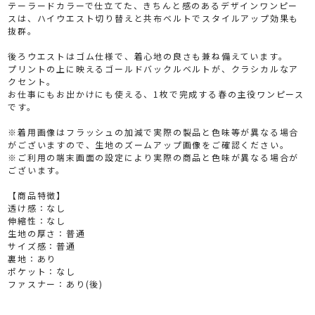
テーラードカラーで仕立てた、きちんと感のあるデザインワンピー
スは、ハイウエスト切り替えと共布ベルトでスタイルアップ効果も
抜群。
後ろウエストはゴム仕様で、着心地の良さも兼ね備えています。
プリントの上に映えるゴールドバックルベルトが、クラシカルなア
クセント。
お仕事にもお出かけにも使える、1枚で完成する春の主役ワンピース
です。
※着用画像はフラッシュの加減で実際の製品と色味等が異なる場合
がございますので、生地のズームアップ画像をご確認ください。
※ご利用の端末画面の設定により実際の商品と色味が異なる場合が
ございます。
【商品特徴】
透け感：なし
伸縮性：なし
生地の厚さ：普通
サイズ感：普通
裏地：あり
ポケット：なし
ファスナー：あり(後)