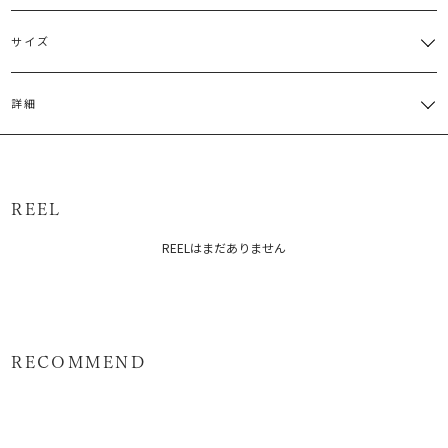
サイズ
サイズ
バスト
袖丈
肩幅
ウエスト
総丈
詳細
[切替部
分]一部ゴ
M
86cm
49.5cm
49cm
ム仕
121cm
表地:ポリエステル100% 裏地:ポリエステル100%
様:64～
70cm
原産国：中国
サイズガイド
REEL
メーカー品番：6526103001
REELはまだありません
カテゴリー：
ワンピース
ワンピース
RECOMMEND