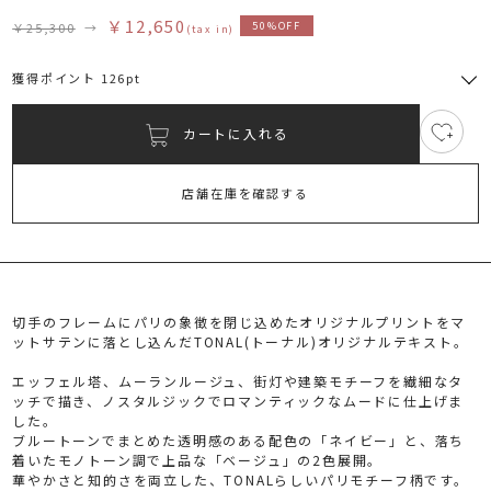
￥12,650
￥25,300
→
50%OFF
(tax in)
獲得ポイント 126pt
カートに入れる
3
RUNWAY Passport
ポイント
旧 MS PASSPORTポイント
店舗在庫を確認する
126
ポイント獲得
ポイントについて
切手のフレームにパリの象徴を閉じ込めたオリジナルプリントをマ
ットサテンに落とし込んだTONAL(トーナル)オリジナルテキスト。
エッフェル塔、ムーランルージュ、街灯や建築モチーフを繊細なタ
ッチで描き、ノスタルジックでロマンティックなムードに仕上げま
した。
ブルートーンでまとめた透明感のある配色の「ネイビー」と、落ち
着いたモノトーン調で上品な「ベージュ」の2色展開。
華やかさと知的さを両立した、TONALらしいパリモチーフ柄です。