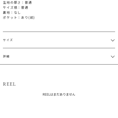
生地の厚さ：普通
サイズ感：普通
裏地：なし
ポケット：あり(前)
サイズ
サイズ
ウエスト
ヒップ
股上
股下
わたり周
詳細
一部ゴム
S
仕様:64
88cm
35cm
68cm
64cm
～70cm
表地:ポリエステル76% レーヨン18% ポリウレタン6% 裏地:ポリエ
一部ゴム
M
仕様:68
90cm
36cm
70cm
68cm
ステル100% 部分使い:合成皮革
～74cm
原産国：中国
サイズガイド
REEL
メーカー品番：6526107010
REELはまだありません
カテゴリー：
ボトムス
パンツ