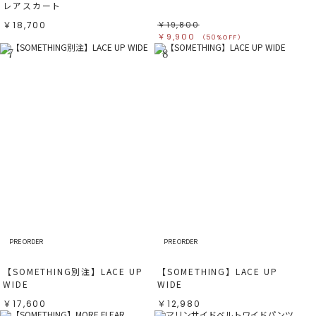
レアスカート
￥18,700
￥19,800
￥9,900
（50%OFF）
7
8
PRE ORDER
PRE ORDER
【SOMETHING別注】LACE UP
【SOMETHING】LACE UP
WIDE
WIDE
￥17,600
￥12,980