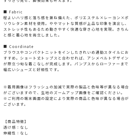
すっきり見せ、脚長効果も叶えます。
■ Fabric
程よいハリ感と落ち感を兼ね備えた、ポリエステル×レーヨン×ポ
リウレタン素材を使用。ややマットな質感が上品な印象を演出し、
ストレッチ性もあるため動きやすく快適な穿き心地を実現。きちん
と感と着心地を両立しました。
■ Coordinate
ブラウスやコンパクトニットをインしたきれいめ通勤スタイルにお
すすめ。ショート丈トップスと合わせれば、アシメベルトデザイン
が際立つ旬な着こなしが完成します。パンプスからローファーまで
幅広いシューズと好相性です。
※着用画像はフラッシュの加減で実際の製品と色味等が異なる場合
がございますので、生地のズームアップ画像をご確認ください。
※ご利用の端末画面の設定により実際の商品と色味が異なる場合が
ございます。
【商品特徴】
透け感：なし
伸縮性：なし