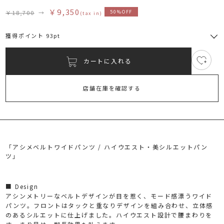
￥9,350
￥18,700
→
50%OFF
(tax in)
獲得ポイント 93pt
カートに入れる
7
RUNWAY Passport
ポイント
旧 MS PASSPORTポイント
店舗在庫を確認する
93
ポイント獲得
ポイントについて
「アシメベルトワイドパンツ / ハイウエスト・美シルエットパン
ツ」
■ Design
アシンメトリーなベルトデザインが目を惹く、モード感漂うワイド
パンツ。フロントはタックと重なりデザインを組み合わせ、立体感
のあるシルエットに仕上げました。ハイウエスト設計で腰まわりを