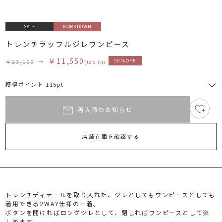
SALE
MARKDOWN
トレンチラッフルジレワンピース
￥11,550
￥23,100
→
50%OFF
(tax in)
獲得ポイント 115pt
再入荷のお知らせ
5
RUNWAY Passport
ポイント
旧 MS PASSPORTポイント
店舗在庫を確認する
115
ポイント獲得
ポイントについて
トレンチディテールを取り入れた、ジレとしてもワンピースとしても
着用できる2WAY仕様の一着。
ボタンを開ければロングジレとして、閉じればワンピースとして楽
しめます。