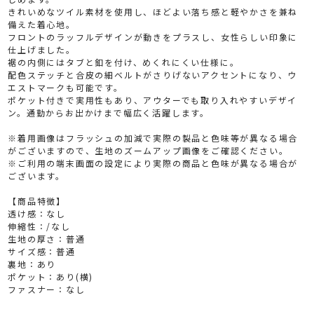
きれいめなツイル素材を使用し、ほどよい落ち感と軽やかさを兼ね
備えた着心地。
フロントのラッフルデザインが動きをプラスし、女性らしい印象に
仕上げました。
裾の内側にはタブと釦を付け、めくれにくい仕様に。
配色ステッチと合皮の細ベルトがさりげないアクセントになり、ウ
エストマークも可能です。
ポケット付きで実用性もあり、アウターでも取り入れやすいデザイ
ン。通勤からお出かけまで幅広く活躍します。
※着用画像はフラッシュの加減で実際の製品と色味等が異なる場合
がございますので、生地のズームアップ画像をご確認ください。
※ご利用の端末画面の設定により実際の商品と色味が異なる場合が
ございます。
【商品特徴】
透け感：なし
伸縮性：/なし
生地の厚さ：普通
サイズ感：普通
裏地：あり
ポケット：あり(横)
ファスナー：なし