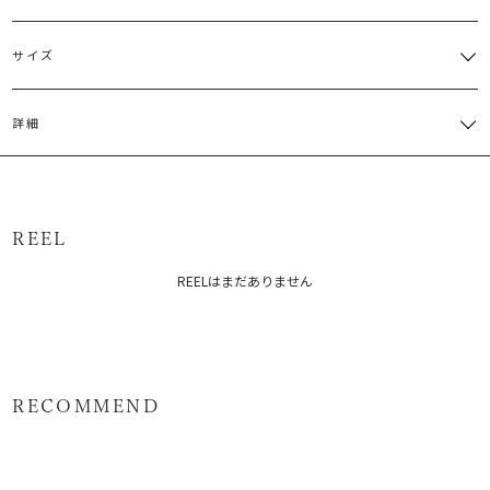
サイズ
サイズ
バスト
肩幅
ウエスト
総丈
その他
詳細
[切替部
付属:ベ
M
86cm
37cm
121cm
分]72cm
ト
本体:ポリエステル83% レーヨン15％ ポリウレタン2％ 裏地:ポリ
サイズガイド
エステル100％ ベルト:ポリウレタン100％
原産国：中国
REEL
メーカー品番：6526203007
REELはまだありません
カテゴリー：
ワンピース
ワンピース
RECOMMEND