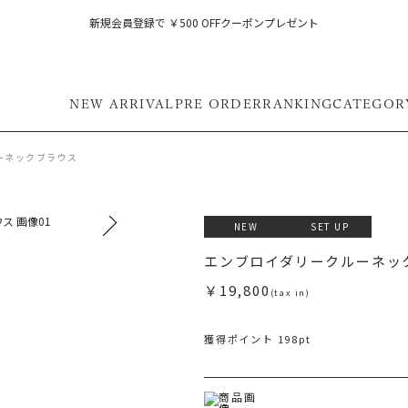
新規会員登録で ￥500 OFFクーポンプレゼント
NEW ARRIVAL
PRE ORDER
RANKING
CATEGOR
ーネックブラウス
NEW
SET UP
エンブロイダリークルーネッ
￥19,800
(tax in)
獲得ポイント 198pt