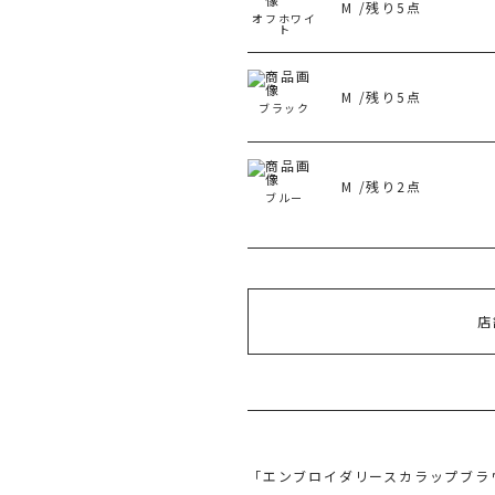
M /残り5点
オフホワイ
旧 
ト
M /残り5点
ブラック
M /残り2点
ブルー
店
「エンブロイダリースカラップブラウ