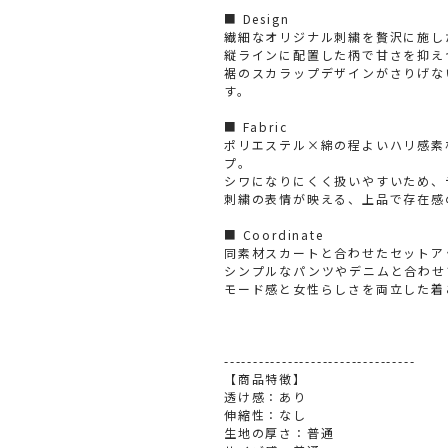
■ Design
繊細なオリジナル刺繍を贅沢に施し
縦ラインに配置した柄で甘さを抑え
裾のスカラップデザインがさりげな
す。
■ Fabric
ポリエステル×綿の程よいハリ感素
プ。
シワになりにくく扱いやすいため、
刺繍の表情が映える、上品で存在感
■ Coordinate
同素材スカートと合わせたセットア
シンプルなパンツやデニムと合わせ
モード感と女性らしさを両立した着
---------------------------------
【商品特徴】
透け感：あり
伸縮性：なし
生地の厚さ：普通