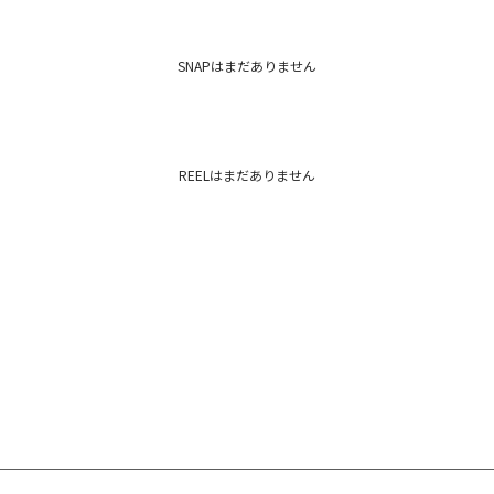
メーカー品番：6526404012
カテゴリー：
トップス
シャツ・ブ
SNAPはまだありません
REELはまだありません