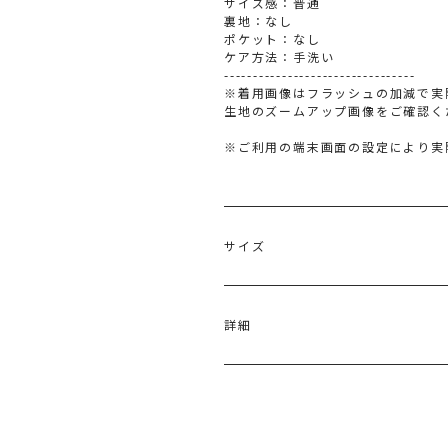
サイズ感：普通
裏地：なし
ポケット：なし
ケア方法：手洗い
---------------------------------
※着用画像はフラッシュの加減で実
生地のズームアップ画像をご確認く
※ご利用の端末画面の設定により実
サイズ
サイズ
バスト
詳細
M
92cm
表地:ポリエステル90% 綿10％ 刺
原産国：中国