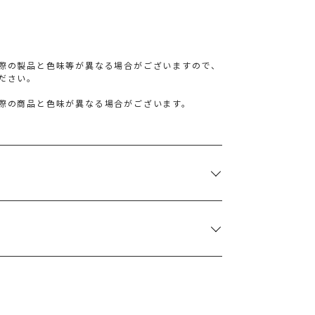
際の製品と色味等が異なる場合がございますので、
ださい。
際の商品と色味が異なる場合がございます。
着丈
肩幅
重さ
59cm
36cm
約122g
繍糸:ポリエステル100％
サイズガイド