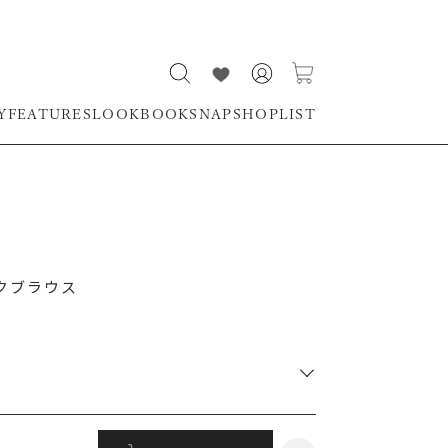
Y
FEATURES
LOOKBOOK
SNAP
SHOPLIST
クブラウス
RUNWAY Passport