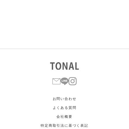
すべて
すべて
ホワイト
ホワイト
グレー
グレー
ブラック
ブラック
ブラウン
ブラウン
ベージュ
ベージュ
オレンジ
オレンジ
イエロー
イエロー
グリーン
グリーン
ブルー
ブルー
パープル
パープル
レッド
レッド
ピンク
ピンク
ミックス
ミックス
リセット
この条件で絞り込む
お問い合わせ
よくある質問
会社概要
特定商取引法に基づく表記