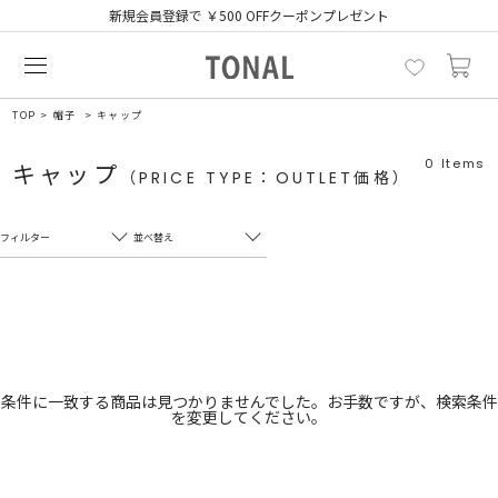
新規会員登録で ￥500 OFFクーポンプレゼント
TOP
帽子
キャップ
0
Items
キャップ
（PRICE TYPE：OUTLET価格）
フィルター
並べ替え
フリーワード
売れ筋順
新着順
CLOSE
おすすめ順
カテゴリ
高い順
条件に一致する商品は見つかりませんでした。お手数ですが、検索条件
を変更してください。
サブカテゴリ
安い順
販売状況
カラー