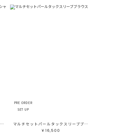
PRE ORDER
SET UP
【POLO BCSコラボ】タイ付ピンタックシャツ
マルチセットパールタックスリーブブラウス
￥16,500