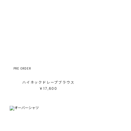
テゴリ
高い順
ブカテゴリ
安い順
売状況
ラー
べて
すべて
ワイト
ホワイト
レー
グレー
ラック
ブラック
ラウン
ブラウン
ージュ
ベージュ
レンジ
オレンジ
エロー
イエロー
リーン
グリーン
ルー
ブルー
ープル
パープル
PRE ORDER
ッド
レッド
ンク
ピンク
ックス
ミックス
ハイネックドレープブラウス
リセット
￥17,600
この条件で絞り込む