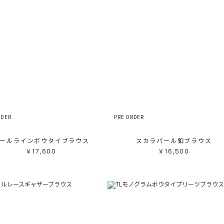
カ
サ
販
カ
す
ホ
グ
ブ
ブ
ベ
オ
イ
グ
ブ
パ
RDER
PRE ORDER
レ
ピ
ミ
ールラインボウタイブラウス
スカラパール釦ブラウス
￥17,600
￥16,500