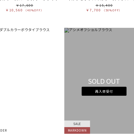
￥17,600
￥15,400
￥10,560
￥7,700
（40%OFF）
（50%OFF）
SOLD OUT
再入荷受付
SALE
RDER
MARKDOWN