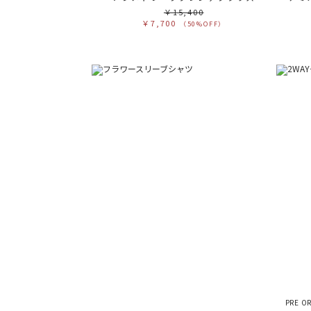
￥15,400
￥7,700
（50%OFF）
PRE O