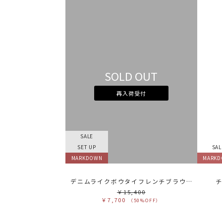
SOLD OUT
再入荷受付
SALE
SET UP
SAL
MARKDOWN
MARK
デニムライクボウタイフレンチブラウス
￥15,400
￥7,700
（50%OFF）