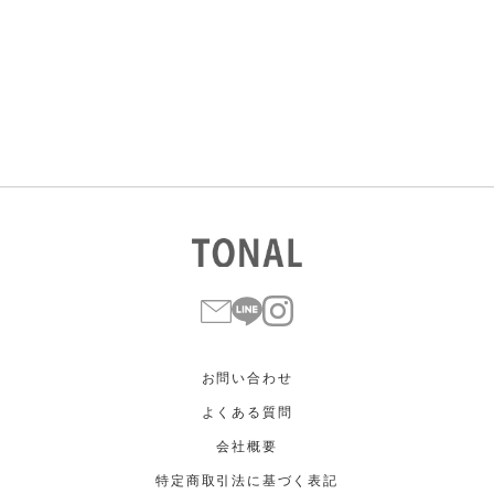
すべて
すべて
ホワイト
ホワイト
グレー
グレー
ブラック
ブラック
ブラウン
ブラウン
ベージュ
ベージュ
オレンジ
オレンジ
イエロー
イエロー
グリーン
グリーン
ブルー
ブルー
パープル
パープル
レッド
レッド
ピンク
ピンク
ミックス
ミックス
リセット
この条件で絞り込む
お問い合わせ
よくある質問
会社概要
特定商取引法に基づく表記