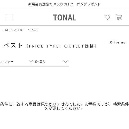
新規会員登録で ￥500 OFFクーポンプレゼント
TOP
アウター
ベスト
0
Items
ベスト
（PRICE TYPE：OUTLET価格）
フィルター
並べ替え
フリーワード
売れ筋順
新着順
CLOSE
おすすめ順
カテゴリ
高い順
条件に一致する商品は見つかりませんでした。お手数ですが、検索条件
を変更してください。
サブカテゴリ
安い順
販売状況
カラー