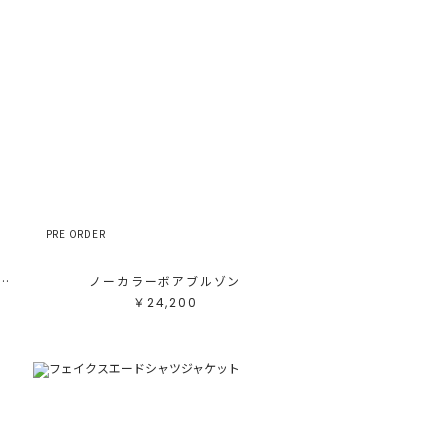
テゴリ
高い順
ブカテゴリ
安い順
売状況
ラー
べて
すべて
ワイト
ホワイト
レー
グレー
ラック
ブラック
ラウン
ブラウン
ージュ
ベージュ
レンジ
オレンジ
エロー
イエロー
リーン
グリーン
ルー
ブルー
ープル
パープル
PRE ORDER
ッド
レッド
ンク
ピンク
ックス
ミックス
COPEL】ボアダブルショートコート
ノーカラーボアブルゾン
リセット
￥24,200
この条件で絞り込む