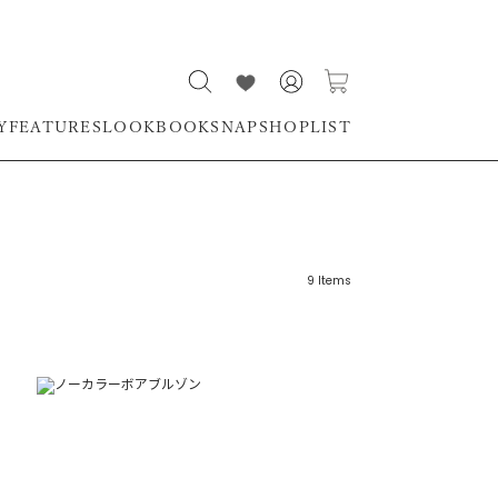
Y
FEATURES
LOOKBOOK
SNAP
SHOPLIST
9
Items
リーワード
売れ筋順
新着順
CLOSE
おすすめ順