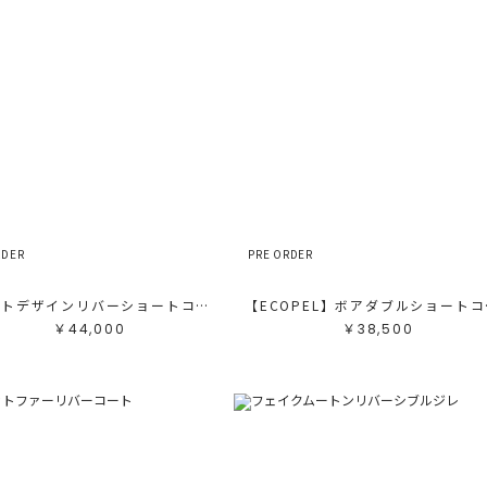
カ
サ
販
カ
す
ホ
グ
ブ
ブ
ベ
オ
イ
グ
ブ
パ
RDER
PRE ORDER
レ
ピ
ミ
ポケットデザインリバーショートコート
【E
￥44,000
￥38,500