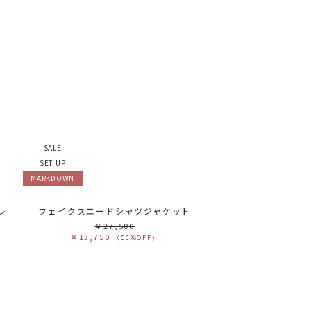
SALE
SET UP
MARKDOWN
レ
フェイクスエードシャツジャケット
￥27,500
￥13,750
（50%OFF）