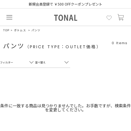
新規会員登録で ￥500 OFFクーポンプレゼント
TOP
ボトムス
パンツ
0
Items
パンツ
（PRICE TYPE：OUTLET価格）
フィルター
並べ替え
フリーワード
売れ筋順
新着順
CLOSE
おすすめ順
カテゴリ
高い順
条件に一致する商品は見つかりませんでした。お手数ですが、検索条件
を変更してください。
サブカテゴリ
安い順
販売状況
カラー