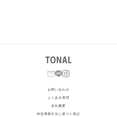
すべて
すべて
ホワイト
ホワイト
グレー
グレー
ブラック
ブラック
ブラウン
ブラウン
ベージュ
ベージュ
オレンジ
オレンジ
イエロー
イエロー
グリーン
グリーン
ブルー
ブルー
パープル
パープル
レッド
レッド
ピンク
ピンク
ミックス
ミックス
リセット
この条件で絞り込む
お問い合わせ
よくある質問
会社概要
特定商取引法に基づく表記