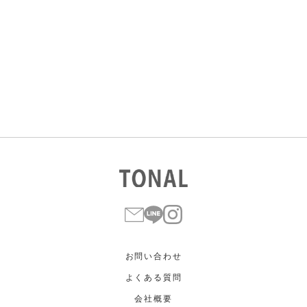
カラー
すべて
すべて
ホワイト
ホワイト
グレー
グレー
ブラック
ブラック
ブラウン
ブラウン
ベージュ
ベージュ
オレンジ
オレンジ
イエロー
イエロー
グリーン
グリーン
ブルー
ブルー
パープル
パープル
レッド
レッド
ピンク
ピンク
ミックス
ミックス
リセット
この条件で絞り込む
お問い合わせ
よくある質問
会社概要