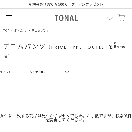
新規会員登録で ￥500 OFFクーポンプレゼント
TOP
ボトムス
デニムパンツ
0
デニムパンツ
（PRICE TYPE：OUTLET価
Items
格）
フィルター
並べ替え
フリーワード
売れ筋順
新着順
CLOSE
おすすめ順
カテゴリ
高い順
条件に一致する商品は見つかりませんでした。お手数ですが、検索条件
を変更してください。
サブカテゴリ
安い順
販売状況