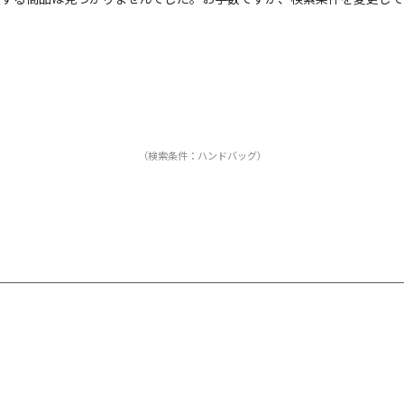
カ
サ
販
カ
す
ホ
グ
ブ
ブ
（検索条件：ハンドバッグ）
ベ
オ
イ
グ
ブ
パ
レ
ピ
ミ