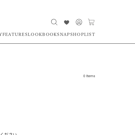
Y
FEATURES
LOOKBOOK
SNAP
SHOPLIST
0
Items
リーワード
売れ筋順
新着順
CLOSE
おすすめ順
ください。