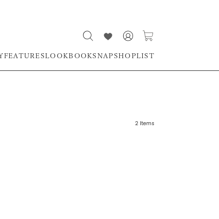
Y
FEATURES
LOOKBOOK
SNAP
SHOPLIST
2
Items
リーワード
売れ筋順
新着順
CLOSE
おすすめ順