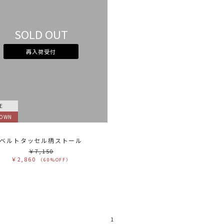
カ
サ
SOLD OUT
販
カ
再入荷受付
す
ホ
グ
ブ
ブ
ベ
オ
イ
グ
E
ブ
パ
DOWN
レ
ピ
ミ
ベルトタッセル柄ストール
￥7,150
￥2,860
（60%OFF）
1