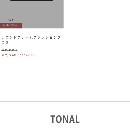
すべて
すべて
ホワイト
ホワイト
グレー
グレー
ブラック
ブラック
ブラウン
ブラウン
ベージュ
ベージュ
SALE
オレンジ
オレンジ
MARKDOWN
イエロー
イエロー
グリーン
グリーン
ブルー
ブルー
ラウンドフレームファッショング
パープル
パープル
レッド
レッド
ラス
ピンク
ピンク
ミックス
ミックス
￥6,600
￥2,640
（60%OFF）
リセット
この条件で絞り込む
1