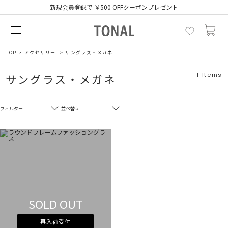
新規会員登録で ￥500 OFFクーポンプレゼント
TOP
アクセサリー
サングラス・メガネ
1
Items
サングラス・メガネ
フィルター
並べ替え
フリーワード
売れ筋順
新着順
CLOSE
おすすめ順
カテゴリ
高い順
サブカテゴリ
安い順
SOLD OUT
販売状況
再入荷受付
カラー