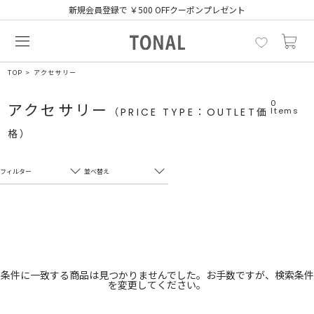
新規会員登録で ￥500 OFFクーポンプレゼント
TOP
アクセサリー
0
アクセサリー
（PRICE TYPE：OUTLET価
Items
格）
フィルター
並べ替え
フリーワード
売れ筋順
新着順
CLOSE
おすすめ順
カテゴリ
高い順
条件に一致する商品は見つかりませんでした。お手数ですが、検索条件
を変更してください。
サブカテゴリ
安い順
販売状況