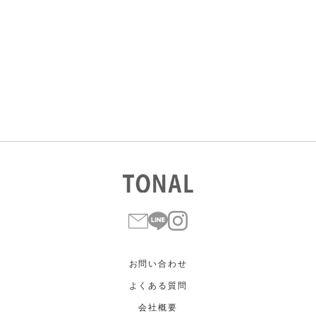
カラー
すべて
すべて
ホワイト
ホワイト
グレー
グレー
ブラック
ブラック
ブラウン
ブラウン
ベージュ
ベージュ
オレンジ
オレンジ
イエロー
イエロー
グリーン
グリーン
ブルー
ブルー
パープル
パープル
レッド
レッド
ピンク
ピンク
ミックス
ミックス
リセット
この条件で絞り込む
お問い合わせ
よくある質問
会社概要