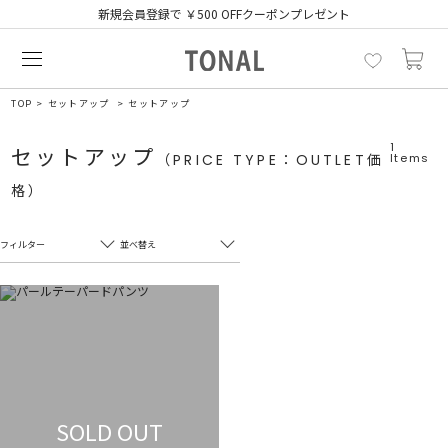
新規会員登録で ￥500 OFFクーポンプレゼント
TOP
セットアップ
セットアップ
1
セットアップ
（PRICE TYPE：OUTLET価
Items
格）
フィルター
並べ替え
フリーワード
売れ筋順
新着順
CLOSE
おすすめ順
カテゴリ
高い順
サブカテゴリ
安い順
SOLD OUT
販売状況