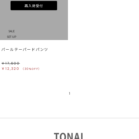
再入荷受付
カラー
すべて
すべて
ホワイト
ホワイト
グレー
グレー
ブラック
ブラック
ブラウン
ブラウン
ベージュ
ベージュ
SALE
オレンジ
オレンジ
SET UP
イエロー
イエロー
グリーン
グリーン
ブルー
ブルー
パールテーパードパンツ
パープル
パープル
レッド
レッド
ピンク
ピンク
ミックス
ミックス
￥17,600
￥12,320
（30%OFF）
リセット
この条件で絞り込む
1