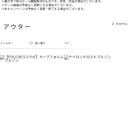
※最大オフ率はセール開始時点のものです。完売・欠品の場合がございます。
※セール価格は予告なく変更になる場合がございます。
※本キャンペーンは予告なく変更・終了する場合がございます。
2
Items
アウター
フィルター
並べ替え
フリーワード
売れ筋順
新着順
CLOSE
おすすめ順
カテゴリ
高い順
サブカテゴリ
安い順
販売状況
カラー
すべて
すべて
ホワイト
ホワイト
グレー
グレー
ブラック
ブラック
ブラウン
ブラウン