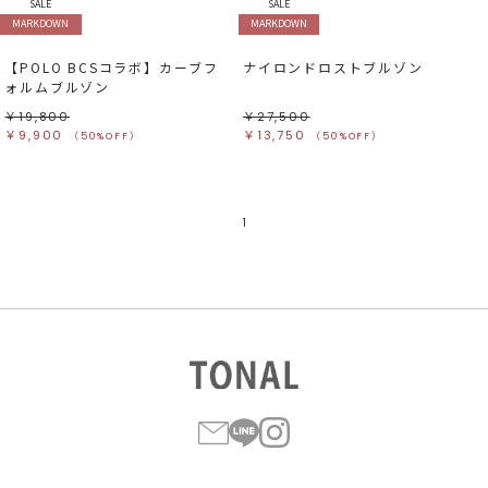
ベージュ
ベージュ
SALE
SALE
オレンジ
オレンジ
MARKDOWN
MARKDOWN
イエロー
イエロー
グリーン
グリーン
ブルー
ブルー
【POLO BCSコラボ】カーブフ
ナイロンドロストブルゾン
パープル
パープル
レッド
レッド
ォルムブルゾン
ピンク
ピンク
ミックス
ミックス
￥19,800
￥27,500
￥9,900
￥13,750
（50%OFF）
（50%OFF）
リセット
この条件で絞り込む
1