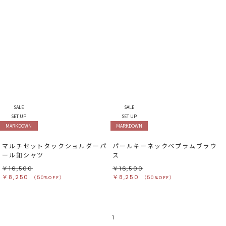
SALE
SALE
SET UP
SET UP
MARKDOWN
MARKDOWN
マルチセットタックショルダーパ
パールキーネックペプラムブラウ
ール釦シャツ
ス
￥16,500
￥16,500
￥8,250
￥8,250
（50%OFF）
（50%OFF）
1