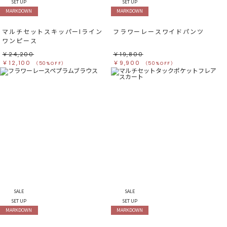
ベージュ
ベージュ
SET UP
SET UP
オレンジ
オレンジ
MARKDOWN
MARKDOWN
イエロー
イエロー
グリーン
グリーン
ブルー
ブルー
マルチセットスキッパーIライン
フラワーレースワイドパンツ
パープル
パープル
レッド
レッド
ワンピース
ピンク
ピンク
ミックス
ミックス
￥24,200
￥19,800
￥12,100
￥9,900
（50%OFF）
（50%OFF）
リセット
この条件で絞り込む
SALE
SALE
SET UP
SET UP
MARKDOWN
MARKDOWN