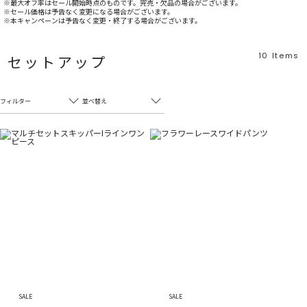
※最大オフ率はセール開始時点のものです。完売・欠品の場合がございます。
※セール価格は予告なく変更になる場合がございます。
※本キャンペーンは予告なく変更・終了する場合がございます。
10
Items
セットアップ
フィルター
並べ替え
フリーワード
売れ筋順
新着順
CLOSE
おすすめ順
カテゴリ
高い順
サブカテゴリ
安い順
販売状況
カラー
すべて
すべて
ホワイト
ホワイト
グレー
グレー
ブラック
ブラック
SALE
SALE
ブラウン
ブラウン