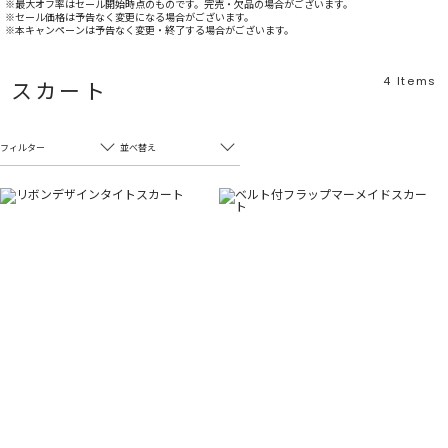
※最大オフ率はセール開始時点のものです。完売・欠品の場合がございます。
※セール価格は予告なく変更になる場合がございます。
※本キャンペーンは予告なく変更・終了する場合がございます。
4
Items
スカート
フィルター
並べ替え
フリーワード
売れ筋順
新着順
CLOSE
おすすめ順
カテゴリ
高い順
サブカテゴリ
安い順
販売状況
カラー
すべて
すべて
ホワイト
ホワイト
グレー
グレー
ブラック
ブラック
ブラウン
ブラウン