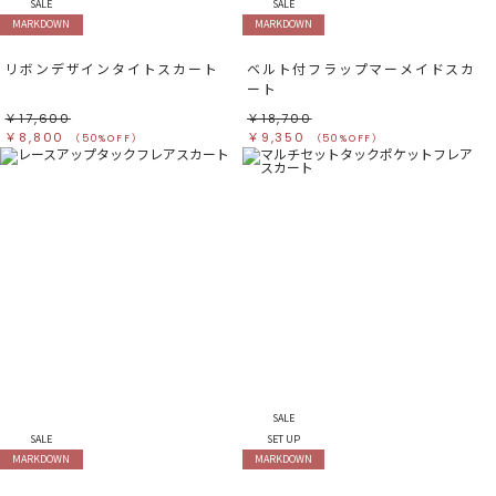
ベージュ
ベージュ
SALE
SALE
オレンジ
オレンジ
MARKDOWN
MARKDOWN
イエロー
イエロー
グリーン
グリーン
ブルー
ブルー
リボンデザインタイトスカート
ベルト付フラップマーメイドスカ
パープル
パープル
レッド
レッド
ート
ピンク
ピンク
ミックス
ミックス
￥17,600
￥18,700
￥8,800
￥9,350
（50%OFF）
（50%OFF）
リセット
この条件で絞り込む
SALE
SALE
SET UP
MARKDOWN
MARKDOWN