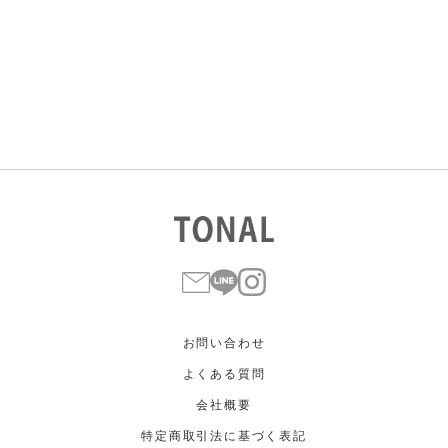
すべて
すべて
ホワイト
ホワイト
グレー
グレー
ブラック
ブラック
ブラウン
ブラウン
ベージュ
ベージュ
オレンジ
オレンジ
イエロー
イエロー
グリーン
グリーン
ブルー
ブルー
パープル
パープル
レッド
レッド
ピンク
ピンク
ミックス
ミックス
リセット
この条件で絞り込む
お問い合わせ
よくある質問
会社概要
特定商取引法に基づく表記