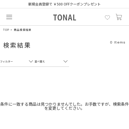
新規会員登録で ￥500 OFFクーポンプレゼント
TOP
商品検索結果
0
Items
検索結果
フィルター
並べ替え
フリーワード
売れ筋順
新着順
CLOSE
おすすめ順
カテゴリ
高い順
条件に一致する商品は見つかりませんでした。お手数ですが、検索条件
を変更してください。
サブカテゴリ
安い順
販売状況
カラー