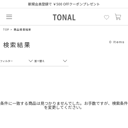
新規会員登録で ￥500 OFFクーポンプレゼント
TOP
商品検索結果
0
Items
検索結果
フィルター
並べ替え
フリーワード
売れ筋順
新着順
CLOSE
おすすめ順
カテゴリ
高い順
条件に一致する商品は見つかりませんでした。お手数ですが、検索条件
を変更してください。
サブカテゴリ
安い順
販売状況
カラー