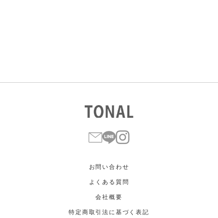
すべて
すべて
ホワイト
ホワイト
グレー
グレー
ブラック
ブラック
ブラウン
ブラウン
ベージュ
ベージュ
オレンジ
オレンジ
イエロー
イエロー
グリーン
グリーン
ブルー
ブルー
パープル
パープル
レッド
レッド
ピンク
ピンク
ミックス
ミックス
リセット
この条件で絞り込む
お問い合わせ
よくある質問
会社概要
特定商取引法に基づく表記