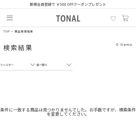
新規会員登録で ￥500 OFFクーポンプレゼント
TOP
商品検索結果
0
Items
検索結果
フィルター
並べ替え
フリーワード
売れ筋順
新着順
CLOSE
おすすめ順
カテゴリ
高い順
条件に一致する商品は見つかりませんでした。お手数ですが、検索条件
を変更してください。
サブカテゴリ
安い順
販売状況
カラー