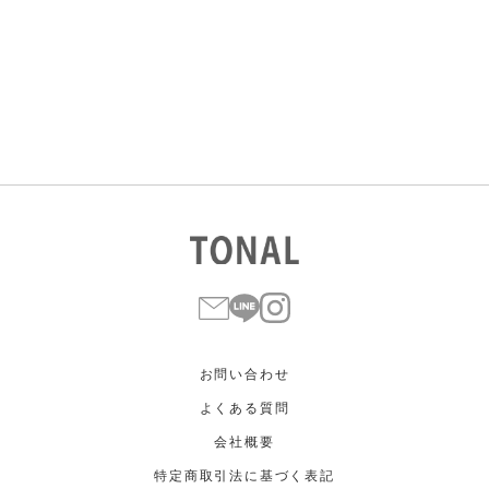
すべて
すべて
ホワイト
ホワイト
グレー
グレー
ブラック
ブラック
ブラウン
ブラウン
ベージュ
ベージュ
オレンジ
オレンジ
イエロー
イエロー
グリーン
グリーン
ブルー
ブルー
パープル
パープル
レッド
レッド
ピンク
ピンク
ミックス
ミックス
リセット
この条件で絞り込む
お問い合わせ
よくある質問
会社概要
特定商取引法に基づく表記