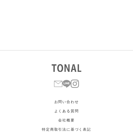
すべて
すべて
ホワイト
ホワイト
グレー
グレー
ブラック
ブラック
ブラウン
ブラウン
ベージュ
ベージュ
オレンジ
オレンジ
イエロー
イエロー
グリーン
グリーン
ブルー
ブルー
パープル
パープル
レッド
レッド
ピンク
ピンク
ミックス
ミックス
リセット
この条件で絞り込む
お問い合わせ
よくある質問
会社概要
特定商取引法に基づく表記