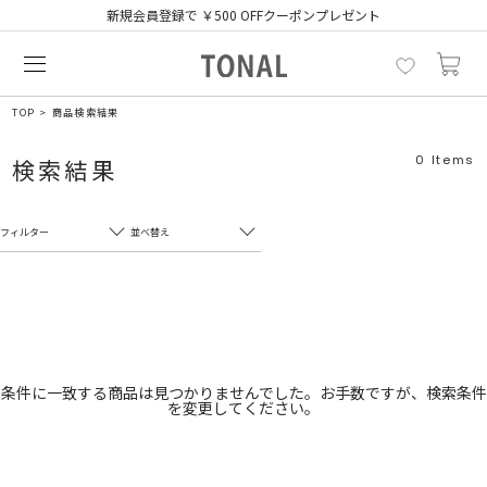
新規会員登録で ￥500 OFFクーポンプレゼント
TOP
商品検索結果
0
Items
検索結果
フィルター
並べ替え
フリーワード
売れ筋順
新着順
CLOSE
おすすめ順
カテゴリ
高い順
条件に一致する商品は見つかりませんでした。お手数ですが、検索条件
を変更してください。
サブカテゴリ
安い順
販売状況
カラー