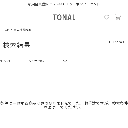
新規会員登録で ￥500 OFFクーポンプレゼント
TOP
商品検索結果
0
Items
検索結果
フィルター
並べ替え
フリーワード
売れ筋順
新着順
CLOSE
おすすめ順
カテゴリ
高い順
条件に一致する商品は見つかりませんでした。お手数ですが、検索条件
を変更してください。
サブカテゴリ
安い順
販売状況
カラー