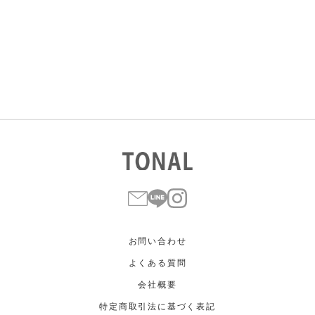
すべて
すべて
ホワイト
ホワイト
グレー
グレー
ブラック
ブラック
ブラウン
ブラウン
ベージュ
ベージュ
オレンジ
オレンジ
イエロー
イエロー
グリーン
グリーン
ブルー
ブルー
パープル
パープル
レッド
レッド
ピンク
ピンク
ミックス
ミックス
リセット
この条件で絞り込む
お問い合わせ
よくある質問
会社概要
特定商取引法に基づく表記