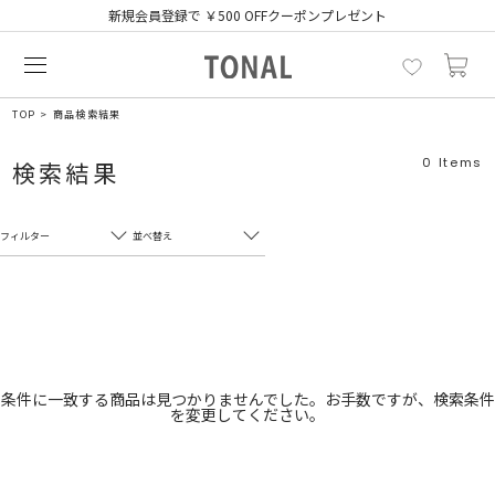
新規会員登録で ￥500 OFFクーポンプレゼント
TOP
商品検索結果
0
Items
検索結果
フィルター
並べ替え
フリーワード
売れ筋順
新着順
CLOSE
おすすめ順
カテゴリ
高い順
条件に一致する商品は見つかりませんでした。お手数ですが、検索条件
を変更してください。
サブカテゴリ
安い順
販売状況
カラー