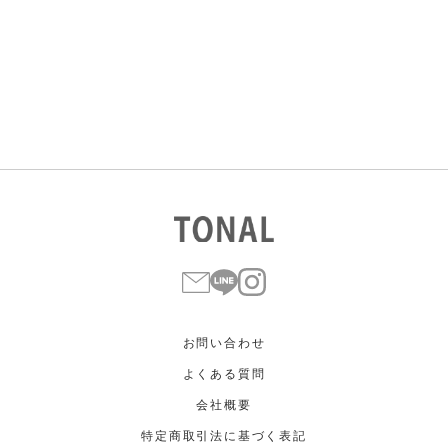
すべて
すべて
ホワイト
ホワイト
グレー
グレー
ブラック
ブラック
ブラウン
ブラウン
ベージュ
ベージュ
オレンジ
オレンジ
イエロー
イエロー
グリーン
グリーン
ブルー
ブルー
パープル
パープル
レッド
レッド
ピンク
ピンク
ミックス
ミックス
リセット
この条件で絞り込む
お問い合わせ
よくある質問
会社概要
特定商取引法に基づく表記