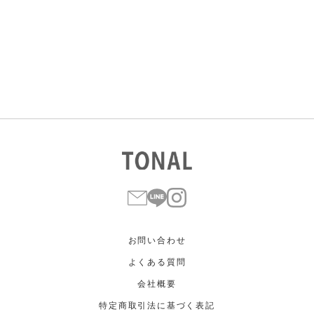
すべて
すべて
ホワイト
ホワイト
グレー
グレー
ブラック
ブラック
ブラウン
ブラウン
ベージュ
ベージュ
オレンジ
オレンジ
イエロー
イエロー
グリーン
グリーン
ブルー
ブルー
パープル
パープル
レッド
レッド
ピンク
ピンク
ミックス
ミックス
リセット
この条件で絞り込む
お問い合わせ
よくある質問
会社概要
特定商取引法に基づく表記