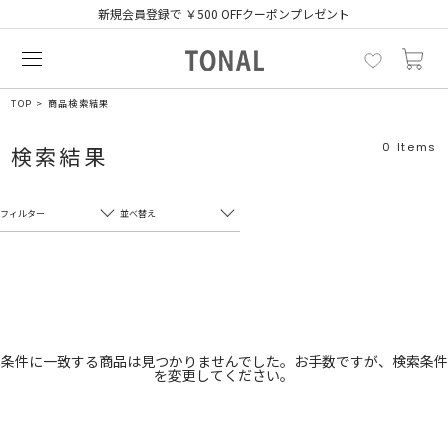
新規会員登録で ￥500 OFFクーポンプレゼント
TOP
商品検索結果
0
Items
検索結果
フィルター
並べ替え
フリーワード
売れ筋順
新着順
CLOSE
おすすめ順
カテゴリ
高い順
条件に一致する商品は見つかりませんでした。お手数ですが、検索条件
を変更してください。
サブカテゴリ
安い順
販売状況
カラー