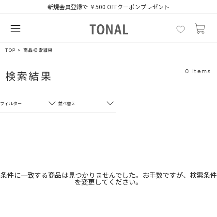
新規会員登録で ￥500 OFFクーポンプレゼント
TOP
商品検索結果
0
Items
検索結果
フィルター
並べ替え
フリーワード
売れ筋順
新着順
CLOSE
おすすめ順
カテゴリ
高い順
条件に一致する商品は見つかりませんでした。お手数ですが、検索条件
を変更してください。
サブカテゴリ
安い順
販売状況
カラー