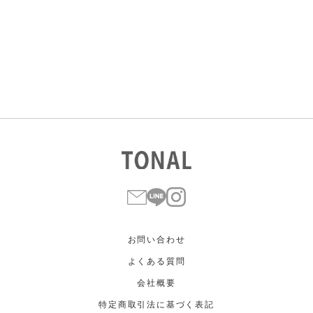
すべて
すべて
ホワイト
ホワイト
グレー
グレー
ブラック
ブラック
ブラウン
ブラウン
ベージュ
ベージュ
オレンジ
オレンジ
イエロー
イエロー
グリーン
グリーン
ブルー
ブルー
パープル
パープル
レッド
レッド
ピンク
ピンク
ミックス
ミックス
リセット
この条件で絞り込む
お問い合わせ
よくある質問
会社概要
特定商取引法に基づく表記