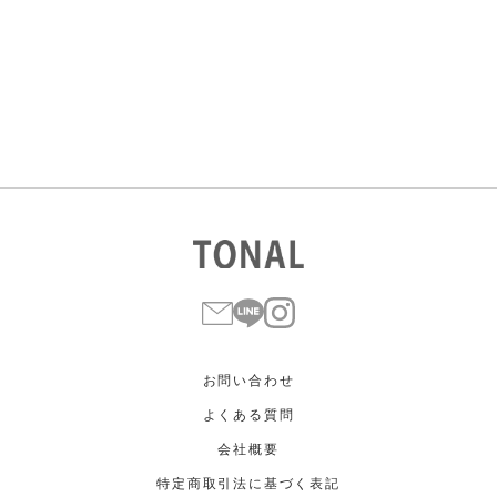
すべて
すべて
ホワイト
ホワイト
グレー
グレー
ブラック
ブラック
ブラウン
ブラウン
ベージュ
ベージュ
オレンジ
オレンジ
イエロー
イエロー
グリーン
グリーン
ブルー
ブルー
パープル
パープル
レッド
レッド
ピンク
ピンク
ミックス
ミックス
リセット
この条件で絞り込む
お問い合わせ
よくある質問
会社概要
特定商取引法に基づく表記