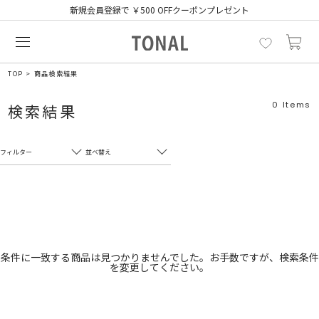
新規会員登録で ￥500 OFFクーポンプレゼント
TOP
商品検索結果
0
Items
検索結果
フィルター
並べ替え
フリーワード
売れ筋順
新着順
CLOSE
おすすめ順
カテゴリ
高い順
条件に一致する商品は見つかりませんでした。お手数ですが、検索条件
を変更してください。
サブカテゴリ
安い順
販売状況
カラー