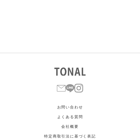
すべて
すべて
ホワイト
ホワイト
グレー
グレー
ブラック
ブラック
ブラウン
ブラウン
ベージュ
ベージュ
オレンジ
オレンジ
イエロー
イエロー
グリーン
グリーン
ブルー
ブルー
パープル
パープル
レッド
レッド
ピンク
ピンク
ミックス
ミックス
リセット
この条件で絞り込む
お問い合わせ
よくある質問
会社概要
特定商取引法に基づく表記