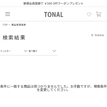
新規会員登録で ￥500 OFFクーポンプレゼント
TOP
商品検索結果
0
Items
検索結果
フィルター
並べ替え
フリーワード
売れ筋順
新着順
CLOSE
おすすめ順
カテゴリ
高い順
条件に一致する商品は見つかりませんでした。お手数ですが、検索条件
を変更してください。
サブカテゴリ
安い順
販売状況
カラー