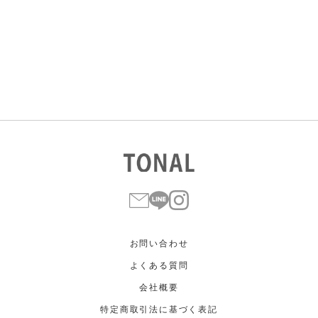
すべて
すべて
ホワイト
ホワイト
グレー
グレー
ブラック
ブラック
ブラウン
ブラウン
ベージュ
ベージュ
オレンジ
オレンジ
イエロー
イエロー
グリーン
グリーン
ブルー
ブルー
パープル
パープル
レッド
レッド
ピンク
ピンク
ミックス
ミックス
リセット
この条件で絞り込む
お問い合わせ
よくある質問
会社概要
特定商取引法に基づく表記