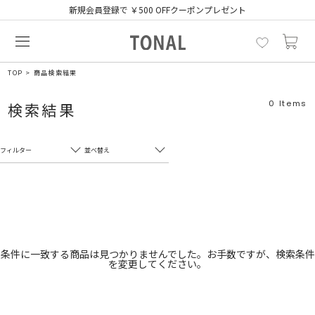
新規会員登録で ￥500 OFFクーポンプレゼント
TOP
商品検索結果
0
Items
検索結果
フィルター
並べ替え
フリーワード
売れ筋順
新着順
CLOSE
おすすめ順
カテゴリ
高い順
条件に一致する商品は見つかりませんでした。お手数ですが、検索条件
を変更してください。
サブカテゴリ
安い順
販売状況
カラー