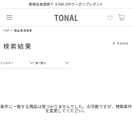
新規会員登録で ￥500 OFFクーポンプレゼント
TOP
商品検索結果
0
Items
検索結果
フィルター
並べ替え
フリーワード
売れ筋順
新着順
CLOSE
おすすめ順
カテゴリ
高い順
条件に一致する商品は見つかりませんでした。お手数ですが、検索条件
を変更してください。
サブカテゴリ
安い順
販売状況
カラー