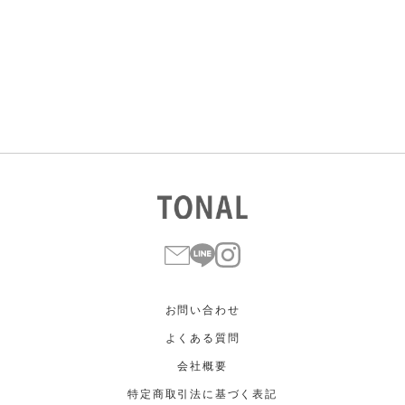
すべて
すべて
ホワイト
ホワイト
グレー
グレー
ブラック
ブラック
ブラウン
ブラウン
ベージュ
ベージュ
オレンジ
オレンジ
イエロー
イエロー
グリーン
グリーン
ブルー
ブルー
パープル
パープル
レッド
レッド
ピンク
ピンク
ミックス
ミックス
リセット
この条件で絞り込む
お問い合わせ
よくある質問
会社概要
特定商取引法に基づく表記