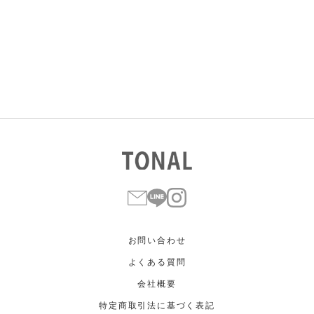
すべて
すべて
ホワイト
ホワイト
グレー
グレー
ブラック
ブラック
ブラウン
ブラウン
ベージュ
ベージュ
オレンジ
オレンジ
イエロー
イエロー
グリーン
グリーン
ブルー
ブルー
パープル
パープル
レッド
レッド
ピンク
ピンク
ミックス
ミックス
リセット
この条件で絞り込む
お問い合わせ
よくある質問
会社概要
特定商取引法に基づく表記