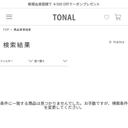
新規会員登録で ￥500 OFFクーポンプレゼント
TOP
商品検索結果
0
Items
検索結果
フィルター
並べ替え
フリーワード
売れ筋順
新着順
CLOSE
おすすめ順
カテゴリ
高い順
条件に一致する商品は見つかりませんでした。お手数ですが、検索条件
を変更してください。
サブカテゴリ
安い順
販売状況
カラー