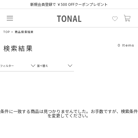
新規会員登録で ￥500 OFFクーポンプレゼント
TOP
商品検索結果
0
Items
検索結果
フィルター
並べ替え
フリーワード
売れ筋順
新着順
CLOSE
おすすめ順
カテゴリ
高い順
条件に一致する商品は見つかりませんでした。お手数ですが、検索条件
を変更してください。
サブカテゴリ
安い順
販売状況
カラー