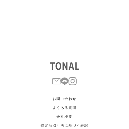
すべて
すべて
ホワイト
ホワイト
グレー
グレー
ブラック
ブラック
ブラウン
ブラウン
ベージュ
ベージュ
オレンジ
オレンジ
イエロー
イエロー
グリーン
グリーン
ブルー
ブルー
パープル
パープル
レッド
レッド
ピンク
ピンク
ミックス
ミックス
リセット
この条件で絞り込む
お問い合わせ
よくある質問
会社概要
特定商取引法に基づく表記