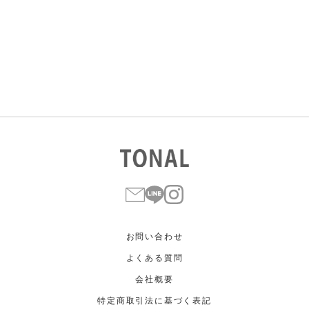
すべて
すべて
ホワイト
ホワイト
グレー
グレー
ブラック
ブラック
ブラウン
ブラウン
ベージュ
ベージュ
オレンジ
オレンジ
イエロー
イエロー
グリーン
グリーン
ブルー
ブルー
パープル
パープル
レッド
レッド
ピンク
ピンク
ミックス
ミックス
リセット
この条件で絞り込む
お問い合わせ
よくある質問
会社概要
特定商取引法に基づく表記