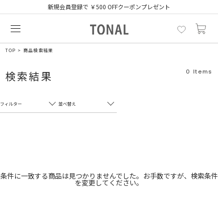
新規会員登録で ￥500 OFFクーポンプレゼント
TOP
商品検索結果
0
Items
検索結果
フィルター
並べ替え
フリーワード
売れ筋順
新着順
CLOSE
おすすめ順
カテゴリ
高い順
条件に一致する商品は見つかりませんでした。お手数ですが、検索条件
を変更してください。
サブカテゴリ
安い順
販売状況
カラー