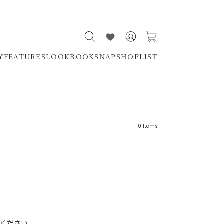
Y
FEATURES
LOOKBOOK
SNAP
SHOPLIST
0
Items
リーワード
売れ筋順
新着順
CLOSE
おすすめ順
ください。