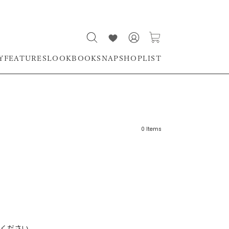
Y
FEATURES
LOOKBOOK
SNAP
SHOPLIST
0
Items
リーワード
売れ筋順
新着順
CLOSE
おすすめ順
ください。