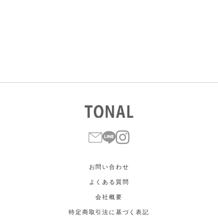
すべて
すべて
ホワイト
ホワイト
グレー
グレー
ブラック
ブラック
ブラウン
ブラウン
ベージュ
ベージュ
オレンジ
オレンジ
イエロー
イエロー
グリーン
グリーン
ブルー
ブルー
パープル
パープル
レッド
レッド
ピンク
ピンク
ミックス
ミックス
リセット
この条件で絞り込む
お問い合わせ
よくある質問
会社概要
特定商取引法に基づく表記