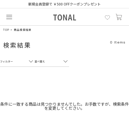
新規会員登録で ￥500 OFFクーポンプレゼント
TOP
商品検索結果
0
Items
検索結果
フィルター
並べ替え
フリーワード
売れ筋順
新着順
CLOSE
おすすめ順
カテゴリ
高い順
条件に一致する商品は見つかりませんでした。お手数ですが、検索条件
を変更してください。
サブカテゴリ
安い順
販売状況
カラー