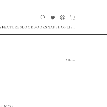
Y
FEATURES
LOOKBOOK
SNAP
SHOPLIST
0
Items
リーワード
売れ筋順
新着順
CLOSE
おすすめ順
ください。