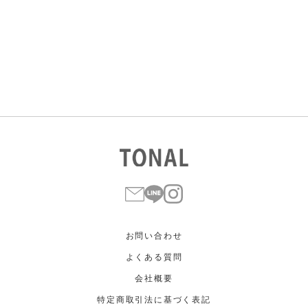
すべて
すべて
ホワイト
ホワイト
グレー
グレー
ブラック
ブラック
ブラウン
ブラウン
ベージュ
ベージュ
オレンジ
オレンジ
イエロー
イエロー
グリーン
グリーン
ブルー
ブルー
パープル
パープル
レッド
レッド
ピンク
ピンク
ミックス
ミックス
リセット
この条件で絞り込む
お問い合わせ
よくある質問
会社概要
特定商取引法に基づく表記