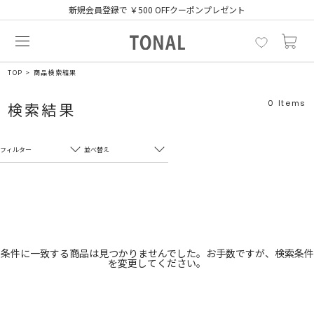
新規会員登録で ￥500 OFFクーポンプレゼント
TOP
商品検索結果
0
Items
検索結果
フィルター
並べ替え
フリーワード
売れ筋順
新着順
CLOSE
おすすめ順
カテゴリ
高い順
条件に一致する商品は見つかりませんでした。お手数ですが、検索条件
を変更してください。
サブカテゴリ
安い順
販売状況
カラー