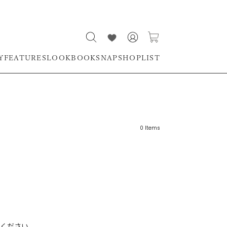
Y
FEATURES
LOOKBOOK
SNAP
SHOPLIST
0
Items
リーワード
売れ筋順
新着順
CLOSE
おすすめ順
ください。