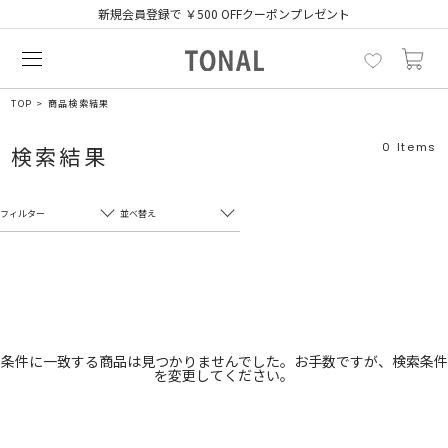
新規会員登録で ￥500 OFFクーポンプレゼント
TOP
商品検索結果
0
Items
検索結果
フィルター
並べ替え
フリーワード
売れ筋順
新着順
CLOSE
おすすめ順
カテゴリ
高い順
条件に一致する商品は見つかりませんでした。お手数ですが、検索条件
を変更してください。
サブカテゴリ
安い順
販売状況
カラー