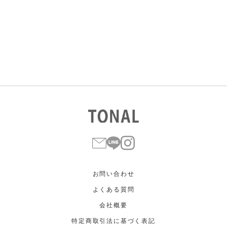
すべて
すべて
ホワイト
ホワイト
グレー
グレー
ブラック
ブラック
ブラウン
ブラウン
ベージュ
ベージュ
オレンジ
オレンジ
イエロー
イエロー
グリーン
グリーン
ブルー
ブルー
パープル
パープル
レッド
レッド
ピンク
ピンク
ミックス
ミックス
リセット
この条件で絞り込む
お問い合わせ
よくある質問
会社概要
特定商取引法に基づく表記