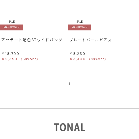
すべて
すべて
ホワイト
ホワイト
グレー
グレー
ブラック
ブラック
ブラウン
ブラウン
ベージュ
ベージュ
SALE
SALE
オレンジ
オレンジ
MARKDOWN
MARKDOWN
イエロー
イエロー
グリーン
グリーン
ブルー
ブルー
アセテート配色STワイドパンツ
プレートパールピアス
パープル
パープル
レッド
レッド
ピンク
ピンク
ミックス
ミックス
￥18,700
￥8,250
￥9,350
￥3,300
（50%OFF）
（60%OFF）
リセット
この条件で絞り込む
1