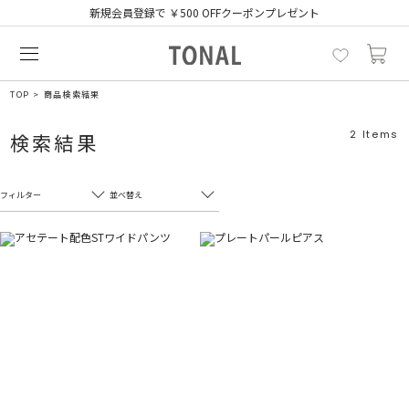
新規会員登録で ￥500 OFFクーポンプレゼント
TOP
商品検索結果
2
Items
検索結果
フィルター
並べ替え
フリーワード
売れ筋順
新着順
CLOSE
おすすめ順
カテゴリ
高い順
サブカテゴリ
安い順
販売状況
カラー