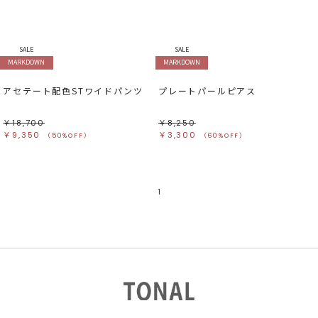
すべて
すべて
ホワイト
ホワイト
グレー
グレー
ブラック
ブラック
ブラウン
ブラウン
ベージュ
ベージュ
SALE
SALE
オレンジ
オレンジ
MARKDOWN
MARKDOWN
イエロー
イエロー
グリーン
グリーン
ブルー
ブルー
アセテート配色STワイドパンツ
プレートパールピアス
パープル
パープル
レッド
レッド
ピンク
ピンク
ミックス
ミックス
￥18,700
￥8,250
￥9,350
￥3,300
（50%OFF）
（60%OFF）
リセット
この条件で絞り込む
1