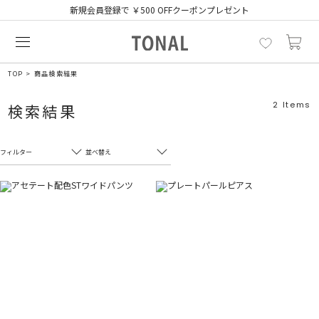
新規会員登録で ￥500 OFFクーポンプレゼント
TOP
商品検索結果
2
Items
検索結果
フィルター
並べ替え
フリーワード
売れ筋順
新着順
CLOSE
おすすめ順
カテゴリ
高い順
サブカテゴリ
安い順
販売状況
カラー