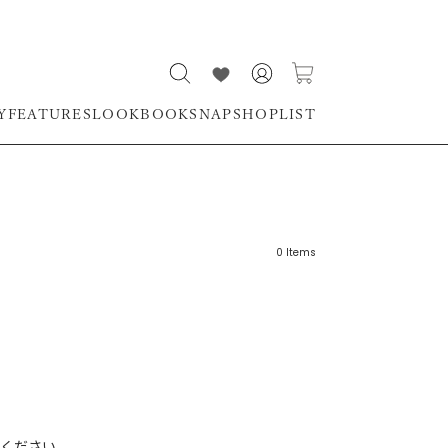
Y
FEATURES
LOOKBOOK
SNAP
SHOPLIST
0
Items
リーワード
売れ筋順
新着順
CLOSE
おすすめ順
ください。