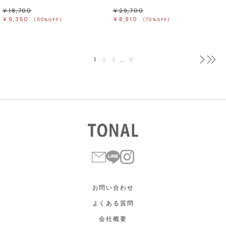
￥18,700
￥29,700
￥9,350
￥8,910
（50%OFF）
（70%OFF）
1
2
3
…
6
次へ
最
お問い合わせ
よくある質問
会社概要