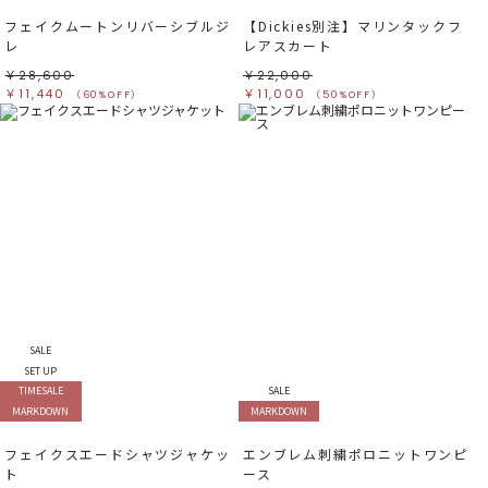
フェイクムートンリバーシブルジ
【Dickies別注】マリンタックフ
レ
レアスカート
￥28,600
￥22,000
￥11,440
￥11,000
（60%OFF）
（50%OFF）
SALE
SET UP
TIMESALE
SALE
MARKDOWN
MARKDOWN
フェイクスエードシャツジャケッ
エンブレム刺繍ポロニットワンピ
ト
ース