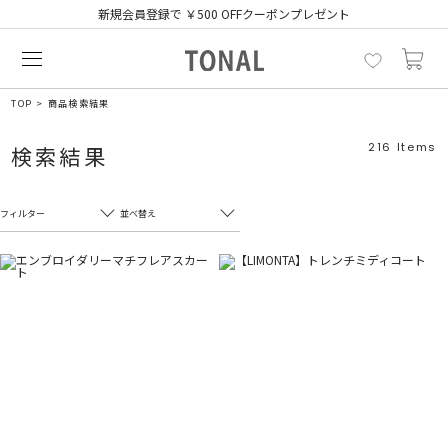
新規会員登録で ￥500 OFFクーポンプレゼント
TOP
商品検索結果
216
Items
検索結果
フィルター
並べ替え
フリーワード
売れ筋順
新着順
CLOSE
おすすめ順
カテゴリ
高い順
サブカテゴリ
安い順
販売状況
カラー