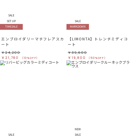
すべて
すべて
ホワイト
ホワイト
グレー
グレー
ブラック
ブラック
SALE
ブラウン
ブラウン
ベージュ
ベージュ
SET UP
SALE
オレンジ
オレンジ
TIMESALE
MARKDOWN
イエロー
イエロー
グリーン
グリーン
ブルー
ブルー
パープル
パープル
エンブロイダリーマチフレアスカ
【LIMONTA】トレンチミディコ
レッド
レッド
ート
ート
ピンク
ピンク
ミックス
ミックス
￥24,200
￥39,600
￥21,780
￥19,800
（10%OFF）
（50%OFF）
リセット
この条件で絞り込む
NEW
SALE
SALE