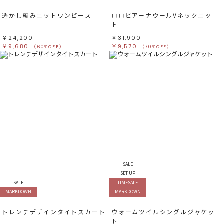
透かし編みニットワンピース
ロロピアーナウールVネックニッ
ト
￥24,200
￥31,900
￥9,680
￥9,570
（60%OFF）
（70%OFF）
SALE
SET UP
SALE
TIMESALE
MARKDOWN
MARKDOWN
トレンチデザインタイトスカート
ウォームツイルシングルジャケッ
ト