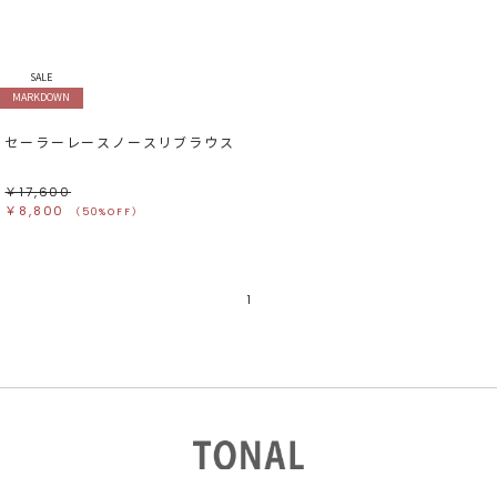
すべて
すべて
ホワイト
ホワイト
グレー
グレー
ブラック
ブラック
ブラウン
ブラウン
ベージュ
ベージュ
SALE
オレンジ
オレンジ
MARKDOWN
イエロー
イエロー
グリーン
グリーン
ブルー
ブルー
パープル
パープル
セーラーレースノースリブラウス
レッド
レッド
ピンク
ピンク
ミックス
ミックス
￥17,600
￥8,800
（50%OFF）
リセット
この条件で絞り込む
1