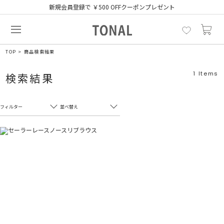
新規会員登録で ￥500 OFFクーポンプレゼント
TOP
商品検索結果
1
Items
検索結果
フィルター
並べ替え
フリーワード
売れ筋順
新着順
CLOSE
おすすめ順
カテゴリ
高い順
サブカテゴリ
安い順
販売状況
カラー