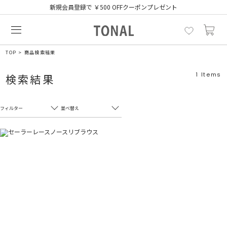
新規会員登録で ￥500 OFFクーポンプレゼント
TOP
商品検索結果
1
Items
検索結果
フィルター
並べ替え
フリーワード
売れ筋順
新着順
CLOSE
おすすめ順
カテゴリ
高い順
サブカテゴリ
安い順
販売状況
カラー