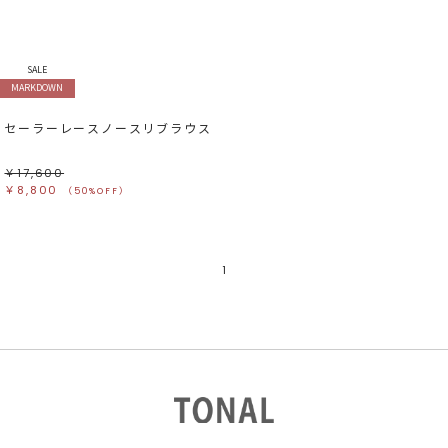
すべて
すべて
ホワイト
ホワイト
グレー
グレー
ブラック
ブラック
ブラウン
ブラウン
ベージュ
ベージュ
SALE
オレンジ
オレンジ
MARKDOWN
イエロー
イエロー
グリーン
グリーン
ブルー
ブルー
パープル
パープル
セーラーレースノースリブラウス
レッド
レッド
ピンク
ピンク
ミックス
ミックス
￥17,600
￥8,800
（50%OFF）
リセット
この条件で絞り込む
1