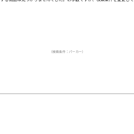
カ
サ
販
カ
す
ホ
グ
ブ
ブ
（検索条件：パーカー）
ベ
オ
イ
グ
ブ
パ
レ
ピ
ミ