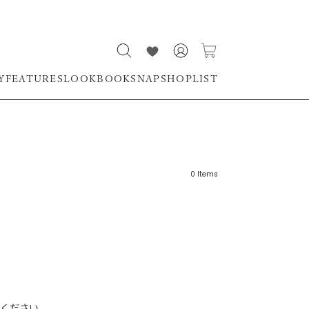
Y
FEATURES
LOOKBOOK
SNAP
SHOPLIST
0
Items
リーワード
売れ筋順
新着順
CLOSE
おすすめ順
ください。